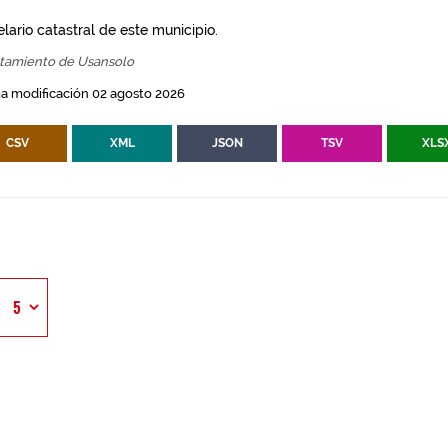
lario catastral de este municipio.
tamiento de Usansolo
a modificación 02 agosto 2026
CSV
XML
JSON
TSV
XLS