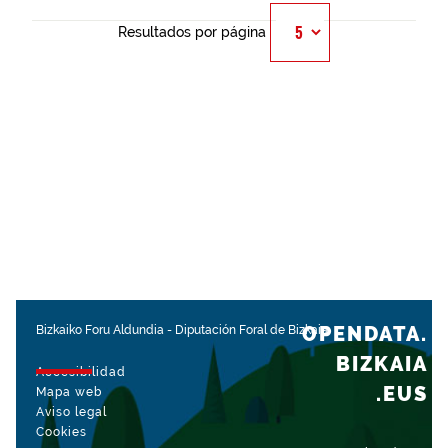
Resultados por página
OPENDATA.
Bizkaiko Foru Aldundia
-
Diputación Foral de Bizkaia
BIZKAIA
Accesibilidad
.EUS
Mapa web
Aviso legal
Cookies