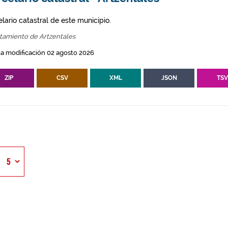
lario catastral de este municipio.
tamiento de Artzentales
a modificación 02 agosto 2026
ZIP
CSV
XML
JSON
TS