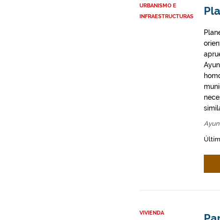
URBANISMO E
Pla
INFRAESTRUCTURAS
Plan
orie
apru
Ayun
homo
munic
neces
simil
Ayun
Últim
VIVIENDA
Par