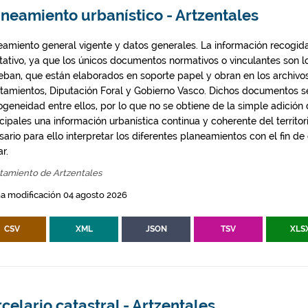
neamiento urbanístico - Artzentales
eamiento general vigente y datos generales. La información recogida
ntativo, ya que los únicos documentos normativos o vinculantes son 
eban, que están elaborados en soporte papel y obran en los archivo
tamientos, Diputación Foral y Gobierno Vasco. Dichos documentos s
geneidad entre ellos, por lo que no se obtiene de la simple adición
ipales una información urbanística continua y coherente del territor
ario para ello interpretar los diferentes planeamientos con el fin de
ar.
tamiento de Artzentales
a modificación 04 agosto 2026
CSV
XML
JSON
TSV
XLS
celario catastral - Artzentales