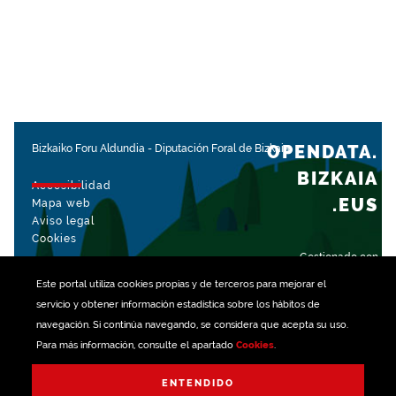
OPENDATA.
Bizkaiko Foru Aldundia
-
Diputación Foral de Bizkaia
BIZKAIA
Accesibilidad
.EUS
Mapa web
Aviso legal
Cookies
Gestionado con
Este portal utiliza
cookies
propias y de terceros para mejorar el
servicio y obtener información estadística sobre los hábitos de
navegación. Si continúa navegando, se considera que acepta su uso.
Para más información, consulte el apartado
Cookies
.
ENTENDIDO