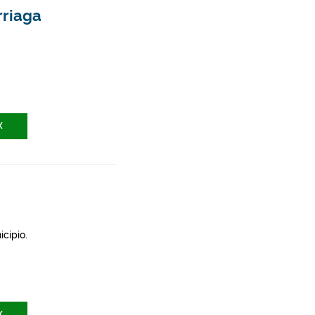
rriaga
X
icipio.
X