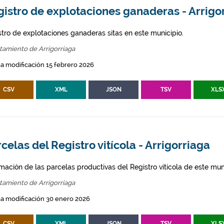
istro de explotaciones ganaderas - Arrigo
stro de explotaciones ganaderas sitas en este municipio.
tamiento de Arrigorriaga
a modificación 15 febrero 2026
CSV
XML
JSON
TSV
XLS
celas del Registro vitícola - Arrigorriaga
mación de las parcelas productivas del Registro vitícola de este mun
tamiento de Arrigorriaga
a modificación 30 enero 2026
CSV
XML
JSON
TSV
XLS