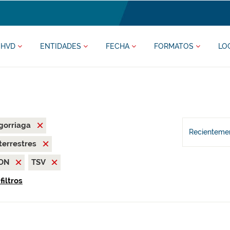
HVD
ENTIDADES
FECHA
FORMATOS
LO
igorriaga
Recientemen
terrestres
SON
TSV
filtros