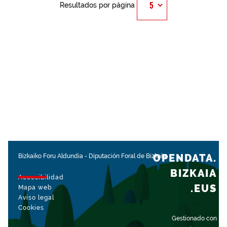
Resultados por página
OPENDATA.
Bizkaiko Foru Aldundia
-
Diputación Foral de Bizkaia
BIZKAIA
Accesibilidad
.EUS
Mapa web
Aviso legal
Cookies
Gestionado con