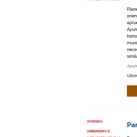
Plan
orie
apru
Ayun
homo
munic
neces
simil
Ayun
Últim
VIVIENDA
Par
URBANISMO E