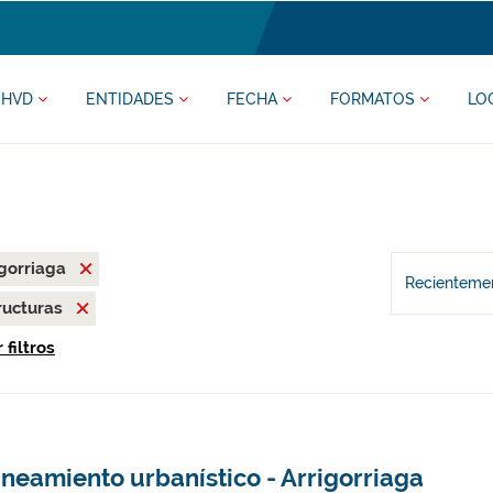
HVD
ENTIDADES
FECHA
FORMATOS
LO
igorriaga
Recientemen
ructuras
 filtros
neamiento urbanístico - Arrigorriaga