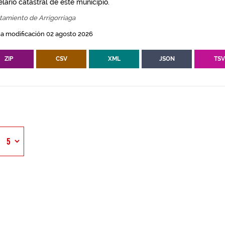
lario catastral de este municipio.
tamiento de Arrigorriaga
a modificación 02 agosto 2026
ZIP
CSV
XML
JSON
TS