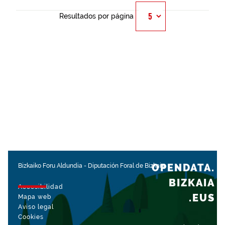
Resultados por página
OPENDATA.
Bizkaiko Foru Aldundia
-
Diputación Foral de Bizkaia
BIZKAIA
Accesibilidad
.EUS
Mapa web
Aviso legal
Cookies