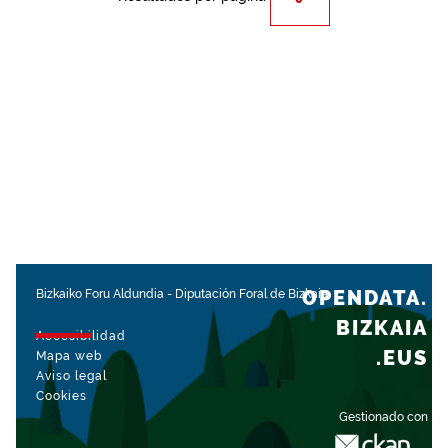
OPENDATA.
Bizkaiko Foru Aldundia
-
Diputación Foral de Bizkaia
BIZKAIA
Accesibilidad
.EUS
Mapa web
Aviso legal
Cookies
Gestionado con