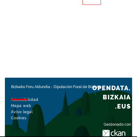
OPENDATA.
Bizkaiko Foru Aldundia
-
Diputación Foral de Bizkaia
BIZKAIA
Accesibilidad
.EUS
Mapa web
Aviso legal
Cookies
Gestionado con