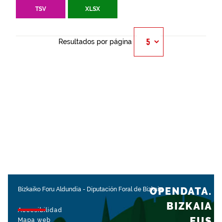
TSV
XLSX
Resultados por página
OPENDATA.
Bizkaiko Foru Aldundia
-
Diputación Foral de Bizkaia
BIZKAIA
Accesibilidad
.EUS
Mapa web