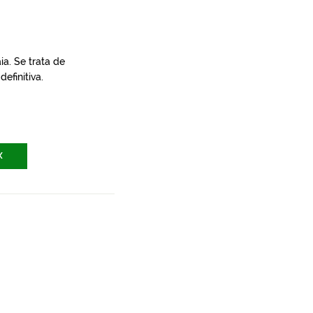
a. Se trata de
efinitiva.
X