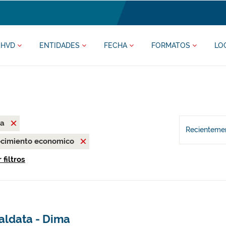
HVD
ENTIDADES
FECHA
FORMATOS
LO
ma
Recientemen
recimiento economico
 filtros
aldata - Dima