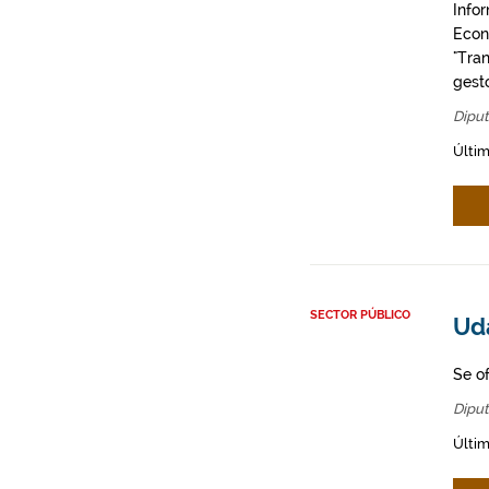
Info
Econó
"Tra
gest
Diput
Últim
SECTOR PÚBLICO
Ud
Se o
Diput
Últim