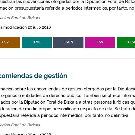
uestran las subvenciones otorgadas por la Diputación Foral de Bizkai
mación presupuestaria referida a periodos intermedios, por tanto, no d
ación Foral de Bizkaia
a modificación 20 julio 2026
CSV
XML
JSON
TSV
XLS
comiendas de gestión
rmación sobre las encomiendas de gestión otorgadas por la Diputació
s órganos o entidades de derecho público. También se ofrece inform
gados por la Diputación Foral de Bizkaia a otras personas jurídicas q
ideración de medio propio personificado respecto de ella. Se trata d
puestaria referida a periodos intermedios, por tanto, no definitiva.
ación Foral de Bizkaia
a modificación 20 julio 2026