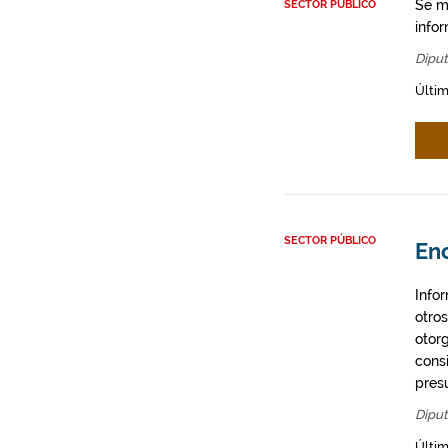
Se m
SECTOR PÚBLICO
infor
Diput
Últim
SECTOR PÚBLICO
En
Info
otro
otor
cons
presu
Diput
Últim