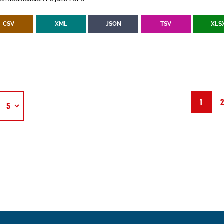
CSV
XML
JSON
TSV
XLS
1