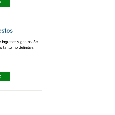
X
estos
 ingresos y gastos. Se
 tanto, no definitiva.
X