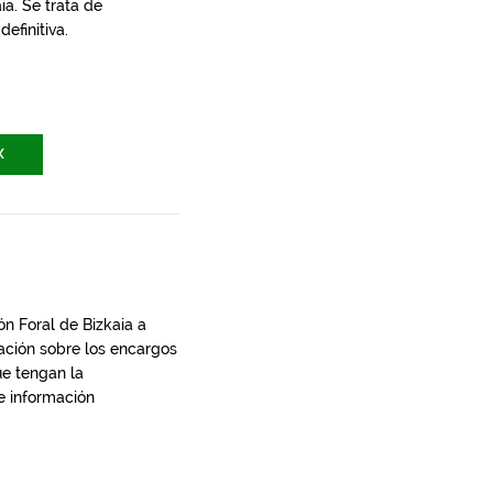
a. Se trata de
efinitiva.
X
n Foral de Bizkaia a
ación sobre los encargos
ue tengan la
e información