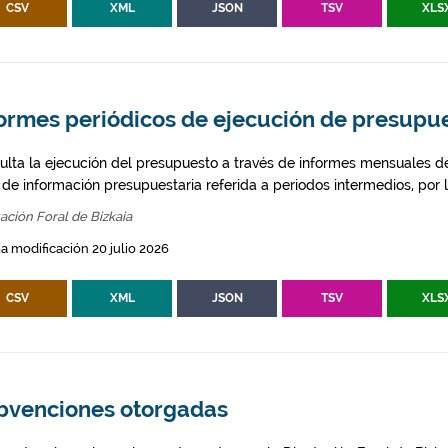
CSV
XML
JSON
TSV
XLS
formes periódicos de ejecución de presupu
ulta la ejecución del presupuesto a través de informes mensuales de
 de información presupuestaria referida a periodos intermedios, por lo
ación Foral de Bizkaia
a modificación 20 julio 2026
CSV
XML
JSON
TSV
XLS
bvenciones otorgadas