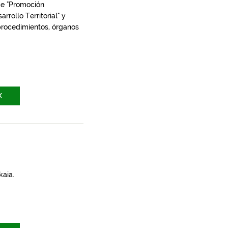
de "Promoción
rrollo Territorial" y
 procedimientos, órganos
X
kaia.