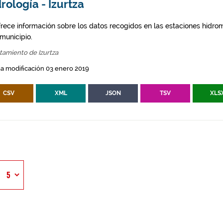
rología - Izurtza
frece información sobre los datos recogidos en las estaciones hidro
 municipio.
tamiento de Izurtza
a modificación 03 enero 2019
CSV
XML
JSON
TSV
XLS