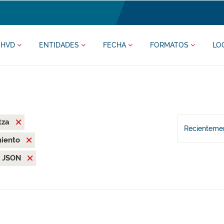
HVD
ENTIDADES
FECHA
FORMATOS
LO
tza
Recientemen
miento
JSON