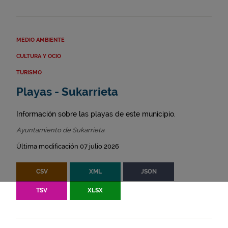
MEDIO AMBIENTE
CULTURA Y OCIO
TURISMO
Playas - Sukarrieta
Información sobre las playas de este municipio.
Ayuntamiento de Sukarrieta
Última modificación 07 julio 2026
CSV
XML
JSON
TSV
XLSX