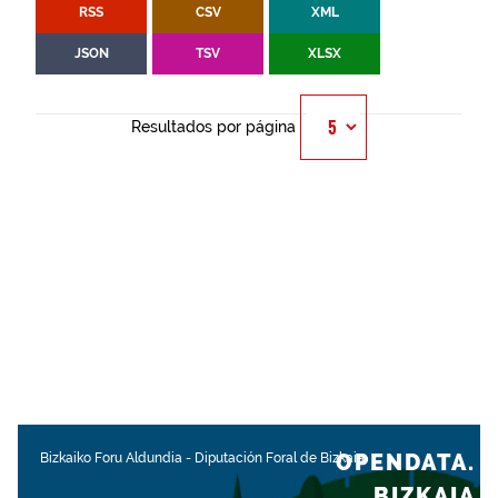
RSS
CSV
XML
JSON
TSV
XLSX
Resultados por página
OPENDATA.
Bizkaiko Foru Aldundia
-
Diputación Foral de Bizkaia
BIZKAIA