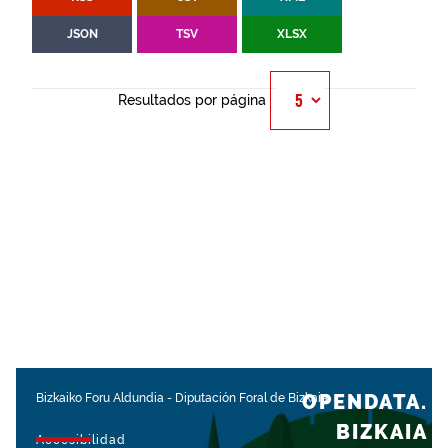
JSON
TSV
XLSX
Resultados por página
OPENDATA.
Bizkaiko Foru Aldundia
-
Diputación Foral de Bizkaia
BIZKAIA
Accesibilidad