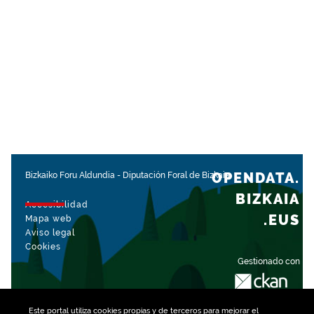
OPENDATA.
Bizkaiko Foru Aldundia
-
Diputación Foral de Bizkaia
BIZKAIA
Accesibilidad
.EUS
Mapa web
Aviso legal
Cookies
Gestionado con
Este portal utiliza
cookies
propias y de terceros para mejorar el