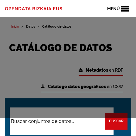
OPENDATA.BIZKAIA.EUS
MENÚ
Inicio
Datos
Catálogo de datos
CATÁLOGO DE DATOS
Metadatos
en RDF
Catálogo datos geográficos
en CSW
BUSCAR