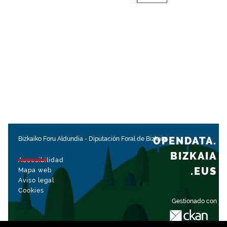
OPENDATA.
Bizkaiko Foru Aldundia
-
Diputación Foral de Bizkaia
BIZKAIA
Accesibilidad
.EUS
Mapa web
Aviso legal
Cookies
Gestionado con