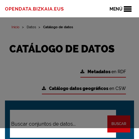
OPENDATA.BIZKAIA.EUS
MENÚ
Inicio
Datos
Catálogo de datos
CATÁLOGO DE DATOS
Metadatos
en RDF
Catálogo datos geográficos
en CSW
BUSCAR