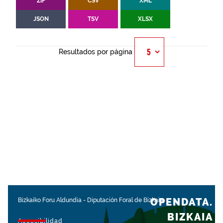
ZIP
CSV
XML
JSON
TSV
XLSX
Resultados por página
OPENDATA.
Bizkaiko Foru Aldundia
-
Diputación Foral de Bizkaia
BIZKAIA
Accesibilidad