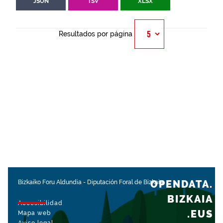
JSON
TSV
XLSX
Resultados por página
OPENDATA.
Bizkaiko Foru Aldundia
-
Diputación Foral de Bizkaia
BIZKAIA
Accesibilidad
.EUS
Mapa web