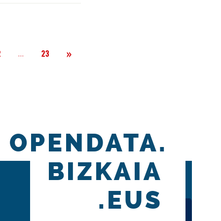
Siguiente
»
Página
...
2
23
OPENDATA.
BIZKAIA
.EUS