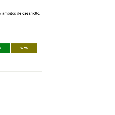
 y ámbitos de desarrollo.
X
WMS