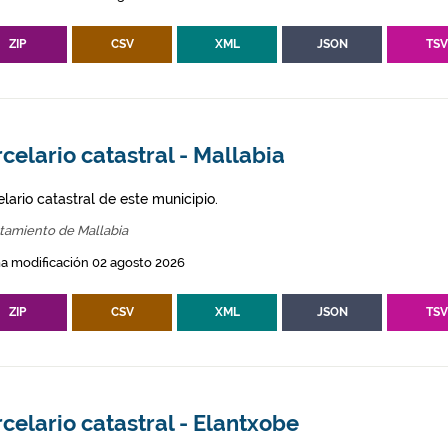
ZIP
CSV
XML
JSON
TS
celario catastral - Mallabia
lario catastral de este municipio.
tamiento de Mallabia
a modificación 02 agosto 2026
ZIP
CSV
XML
JSON
TS
celario catastral - Elantxobe