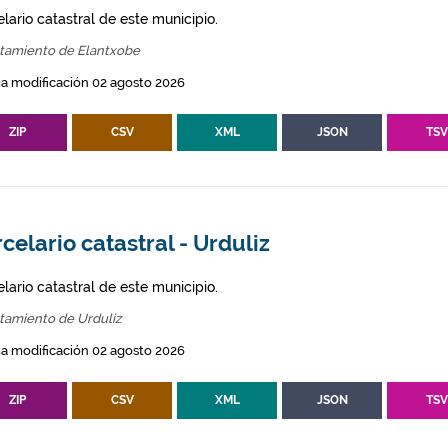
lario catastral de este municipio.
tamiento de Elantxobe
a modificación 02 agosto 2026
ZIP
CSV
XML
JSON
TS
celario catastral - Urduliz
lario catastral de este municipio.
tamiento de Urduliz
a modificación 02 agosto 2026
ZIP
CSV
XML
JSON
TS