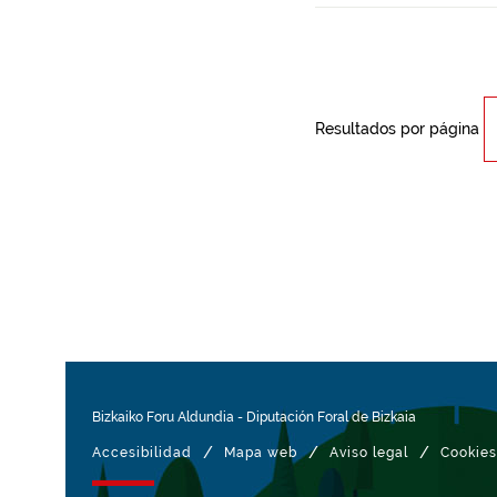
Resultados por página
Bizkaiko Foru Aldundia
-
Diputación Foral de Bizkaia
/
/
/
Accesibilidad
Mapa web
Aviso legal
Cookies