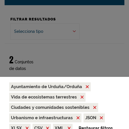
FILTRAR RESULTADOS
Selecciona tipo
2
Conjuntos
de datos
Ayuntamiento de Urduña/Orduña
Vida de ecosistemas terrestres
Ciudades y comunidades sostenibles
Urbanismo e infraestructuras
JSON
XLSX
CSV
XML
Restaurar filtros