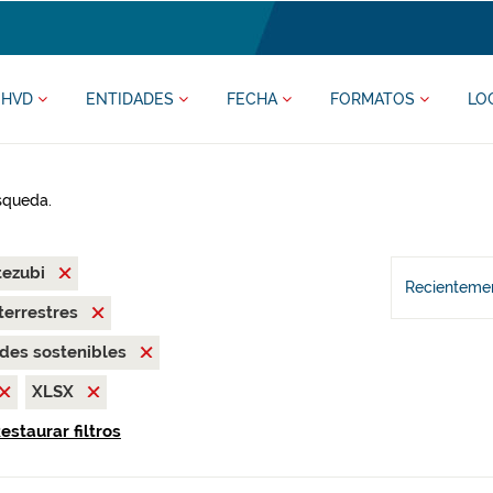
HVD
ENTIDADES
FECHA
FORMATOS
LO
úsqueda.
tezubi
Recientemen
terrestres
des sostenibles
XLSX
estaurar filtros