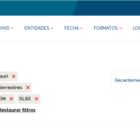
HVD
ENTIDADES
FECHA
FORMATOS
LO
auri
Recientemen
terrestres
SON
XLSX
Restaurar filtros