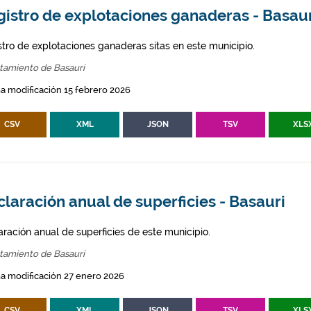
gistro de explotaciones ganaderas - Basau
stro de explotaciones ganaderas sitas en este municipio.
tamiento de Basauri
a modificación 15 febrero 2026
CSV
XML
JSON
TSV
XLS
laración anual de superficies - Basauri
aración anual de superficies de este municipio.
tamiento de Basauri
a modificación 27 enero 2026
CSV
XML
JSON
TSV
XLS