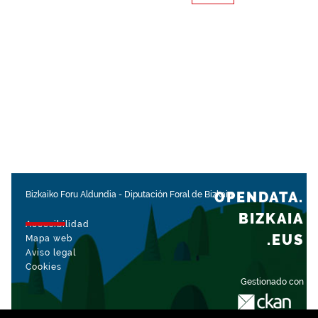
OPENDATA.
Bizkaiko Foru Aldundia
-
Diputación Foral de Bizkaia
BIZKAIA
Accesibilidad
.EUS
Mapa web
Aviso legal
Cookies
Gestionado con