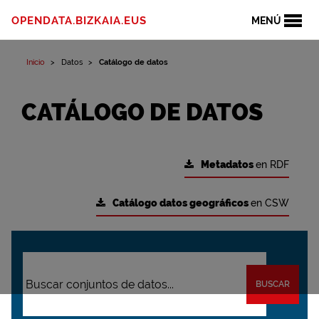
OPENDATA.BIZKAIA.EUS
MENÚ
Inicio
Datos
Catálogo de datos
CATÁLOGO DE DATOS
Metadatos
en RDF
Catálogo datos geográficos
en CSW
BUSCAR