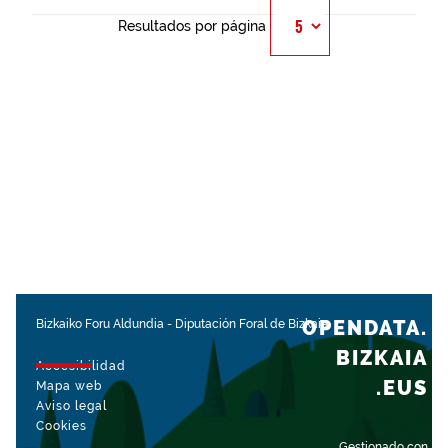
Resultados por página
OPENDATA.
Bizkaiko Foru Aldundia
-
Diputación Foral de Bizkaia
BIZKAIA
Accesibilidad
.EUS
Mapa web
Aviso legal
Cookies
Gestionado con