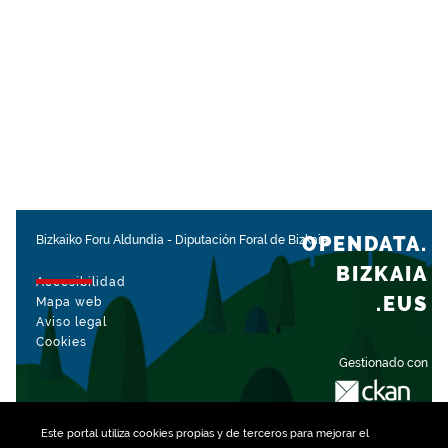
OPENDATA.
Bizkaiko Foru Aldundia
-
Diputación Foral de Bizkaia
BIZKAIA
Accesibilidad
.EUS
Mapa web
Aviso legal
Cookies
Gestionado con
Este portal utiliza
cookies
propias y de terceros para mejorar el