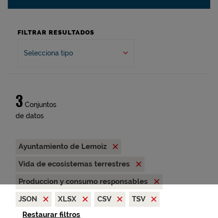
FILTRAR RESULTADOS
Selecciona tipo
3
Conjuntos
de datos
Ayuntamiento de Lemoiz
Vida de ecosistemas terrestres
Produccion y consumo responsables
JSON
XLSX
CSV
TSV
Restaurar filtros