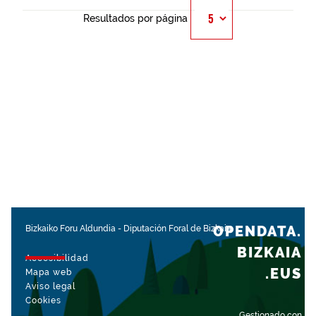
Resultados por página
OPENDATA.
Bizkaiko Foru Aldundia
-
Diputación Foral de Bizkaia
BIZKAIA
Accesibilidad
.EUS
Mapa web
Aviso legal
Cookies
Gestionado con