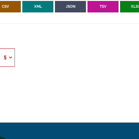
CSV
XML
JSON
TSV
XLS