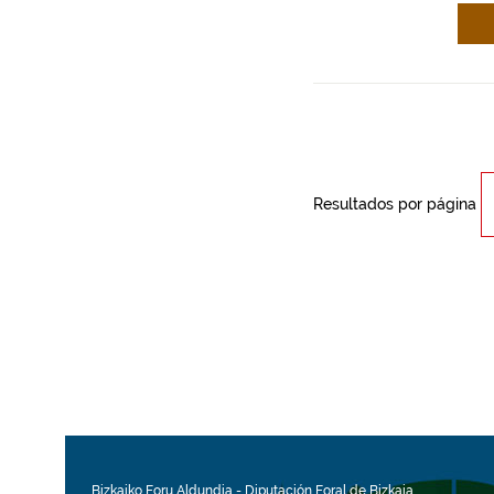
Resultados por página
Bizkaiko Foru Aldundia
-
Diputación Foral de Bizkaia