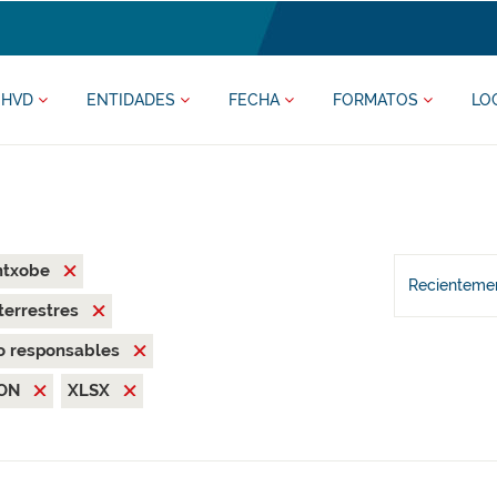
HVD
ENTIDADES
FECHA
FORMATOS
LO
ntxobe
Recientemen
terrestres
o responsables
SON
XLSX