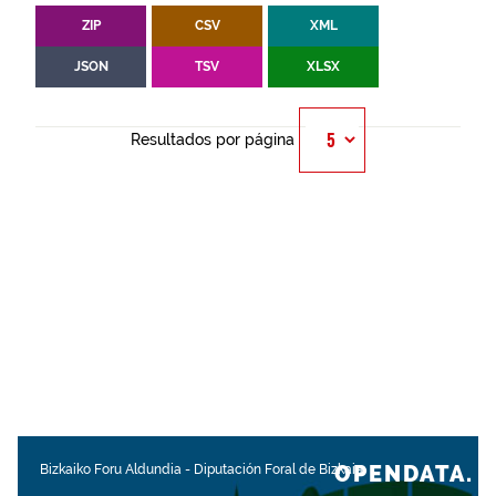
ZIP
CSV
XML
JSON
TSV
XLSX
Resultados por página
OPENDATA.
Bizkaiko Foru Aldundia
-
Diputación Foral de Bizkaia