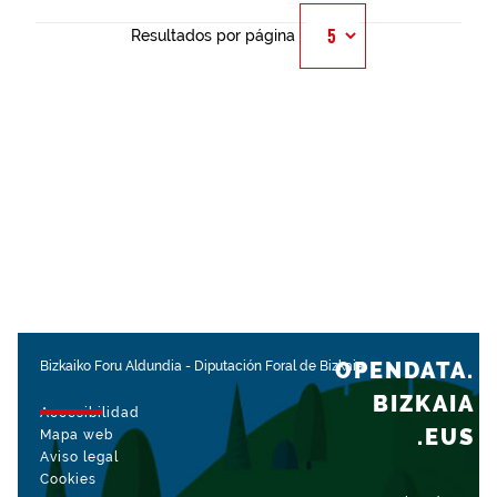
Resultados por página
OPENDATA.
Bizkaiko Foru Aldundia
-
Diputación Foral de Bizkaia
BIZKAIA
Accesibilidad
.EUS
Mapa web
Aviso legal
Cookies