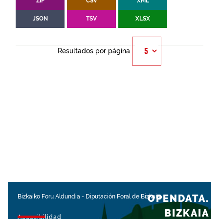
ZIP
CSV
XML
JSON
TSV
XLSX
Resultados por página
OPENDATA.
Bizkaiko Foru Aldundia
-
Diputación Foral de Bizkaia
BIZKAIA
Accesibilidad