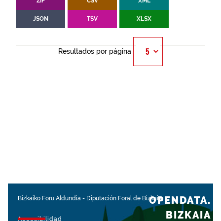
ZIP
CSV
XML
JSON
TSV
XLSX
Resultados por página
OPENDATA.
Bizkaiko Foru Aldundia
-
Diputación Foral de Bizkaia
BIZKAIA
Accesibilidad