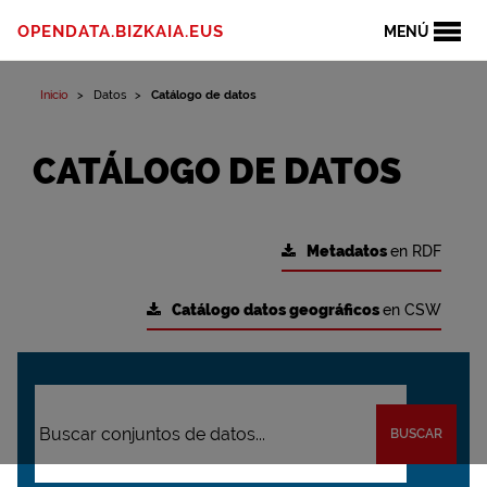
OPENDATA.BIZKAIA.EUS
MENÚ
Inicio
Datos
Catálogo de datos
CATÁLOGO DE DATOS
Metadatos
en RDF
Catálogo datos geográficos
en CSW
BUSCAR