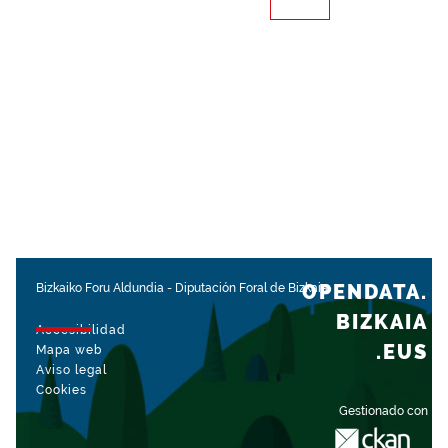
OPENDATA.
Bizkaiko Foru Aldundia
-
Diputación Foral de Bizkaia
BIZKAIA
Accesibilidad
.EUS
Mapa web
Aviso legal
Cookies
Gestionado con