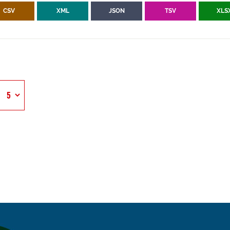
CSV
XML
JSON
TSV
XLS