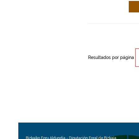
Resultados por página
Bizkaiko Foru Aldundia
-
Diputación Foral de Bizkaia