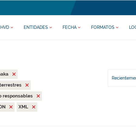
HVD
ENTIDADES
FECHA
FORMATOS
LO
ñaka
Recientemen
terrestres
o responsables
SON
XML