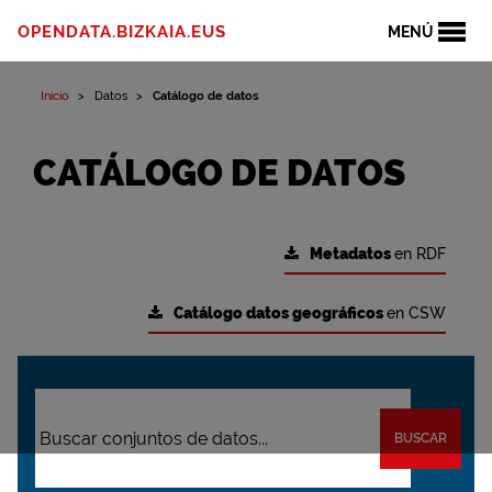
OPENDATA.BIZKAIA.EUS
MENÚ
Inicio
Datos
Catálogo de datos
CATÁLOGO DE DATOS
Metadatos
en RDF
Catálogo datos geográficos
en CSW
BUSCAR