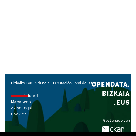
OPENDATA.
Bizkaiko Foru Aldundia
-
Diputación Foral de Bizkaia
BIZKAIA
Accesibilidad
.EUS
Mapa web
Aviso legal
Cookies
Gestionado con