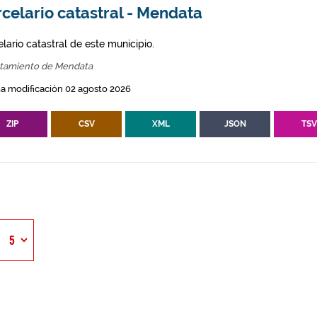
celario catastral - Mendata
lario catastral de este municipio.
tamiento de Mendata
a modificación 02 agosto 2026
ZIP
CSV
XML
JSON
TS