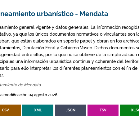
aneamiento urbanístico - Mendata
eamiento general vigente y datos generales. La información recogida
ntativo, ya que los únicos documentos normativos o vinculantes son 
eban, que están elaborados en soporte papel y obran en los archivo
tamientos, Diputación Foral y Gobierno Vasco. Dichos documentos s
geneidad entre ellos, por lo que no se obtiene de la simple adición
ipales una información urbanística continua y coherente del territor
ario para ello interpretar los diferentes planeamientos con el fin de
ar.
tamiento de Mendata
a modificación 04 agosto 2026
CSV
XML
JSON
TSV
XLS