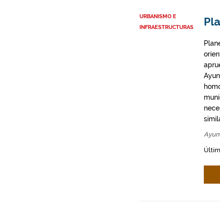
URBANISMO E
Pl
INFRAESTRUCTURAS
Plan
orie
apru
Ayun
homo
munic
neces
simil
Ayun
Últim