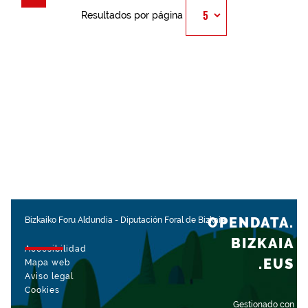
Resultados por página
OPENDATA.
Bizkaiko Foru Aldundia
-
Diputación Foral de Bizkaia
BIZKAIA
Accesibilidad
.EUS
Mapa web
Aviso legal
Cookies
Gestionado con