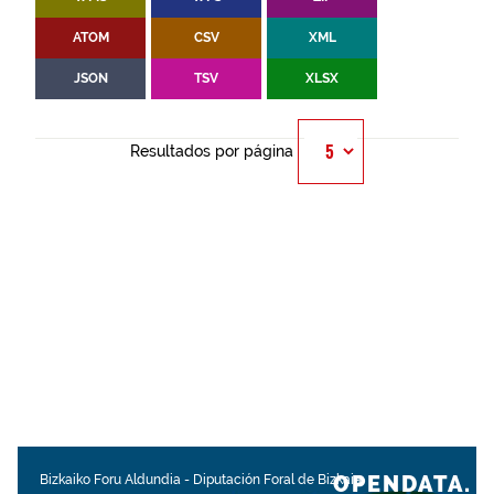
ATOM
CSV
XML
JSON
TSV
XLSX
Resultados por página
OPENDATA.
Bizkaiko Foru Aldundia
-
Diputación Foral de Bizkaia