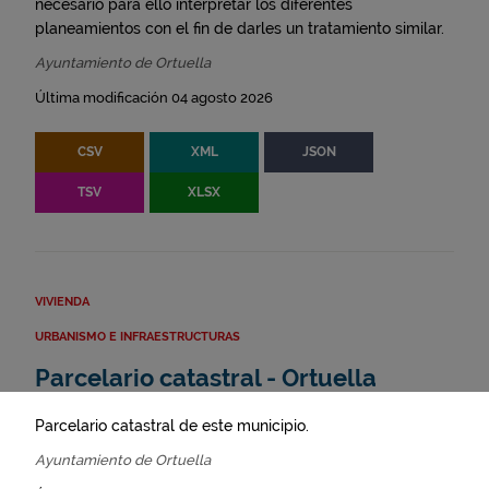
necesario para ello interpretar los diferentes
planeamientos con el fin de darles un tratamiento similar.
Ayuntamiento de Ortuella
Última modificación 04 agosto 2026
CSV
XML
JSON
TSV
XLSX
VIVIENDA
URBANISMO E INFRAESTRUCTURAS
Parcelario catastral - Ortuella
Parcelario catastral de este municipio.
Ayuntamiento de Ortuella