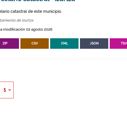
lario catastral de este municipio.
tamiento de Izurtza
a modificación 02 agosto 2026
ZIP
CSV
XML
JSON
TS