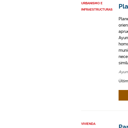
URBANISMO E
Pla
INFRAESTRUCTURAS
Plan
orie
apru
Ayun
homo
munic
neces
simil
Ayun
Últim
VIVIENDA
Par