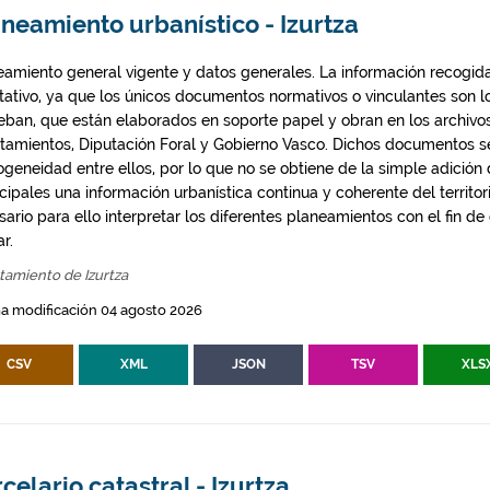
neamiento urbanístico - Izurtza
eamiento general vigente y datos generales. La información recogida
ntativo, ya que los únicos documentos normativos o vinculantes son 
eban, que están elaborados en soporte papel y obran en los archivo
tamientos, Diputación Foral y Gobierno Vasco. Dichos documentos s
geneidad entre ellos, por lo que no se obtiene de la simple adición
ipales una información urbanística continua y coherente del territor
ario para ello interpretar los diferentes planeamientos con el fin de
ar.
tamiento de Izurtza
a modificación 04 agosto 2026
CSV
XML
JSON
TSV
XLS
celario catastral - Izurtza