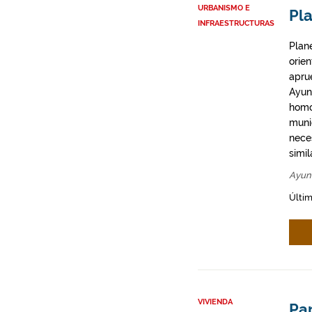
URBANISMO E
Pl
INFRAESTRUCTURAS
Plan
orie
apru
Ayun
homo
munic
neces
simil
Ayun
Últim
VIVIENDA
Par