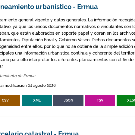
aneamiento urbanístico - Ermua
eamiento general vigente y datos generales. La información recogida
ntativo, ya que los únicos documentos normativos o vinculantes son 
eban, que están elaborados en soporte papel y obran en los archivo
tamientos, Diputación Foral y Gobierno Vasco. Dichos documentos s
geneidad entre ellos, por lo que no se obtiene de la simple adición
ipales una información urbanística continua y coherente del territor
ario para ello interpretar los diferentes planeamientos con el fin de
ar.
tamiento de Ermua
a modificación 04 agosto 2026
CSV
XML
JSON
TSV
XLS
celario catastral - Ermua