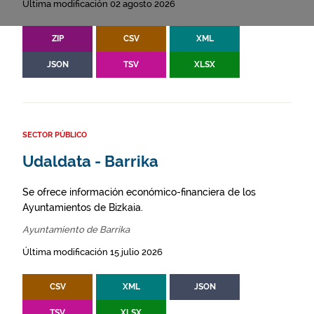
Última modificación 02 agosto 2026
ZIP
CSV
XML
JSON
TSV
XLSX
SECTOR PÚBLICO
Udaldata - Barrika
Se ofrece información económico-financiera de los
Ayuntamientos de Bizkaia.
Ayuntamiento de Barrika
Última modificación 15 julio 2026
CSV
XML
JSON
TSV
XLSX