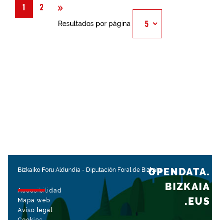
Siguiente
»
1
2
Resultados por página
OPENDATA.
Bizkaiko Foru Aldundia
-
Diputación Foral de Bizkaia
BIZKAIA
Accesibilidad
.EUS
Mapa web
Aviso legal