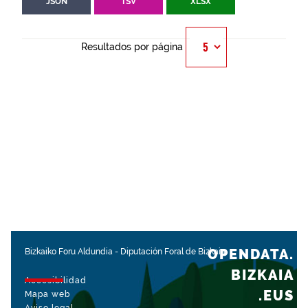
JSON
TSV
XLSX
Resultados por página
OPENDATA.
Bizkaiko Foru Aldundia
-
Diputación Foral de Bizkaia
BIZKAIA
Accesibilidad
.EUS
Mapa web