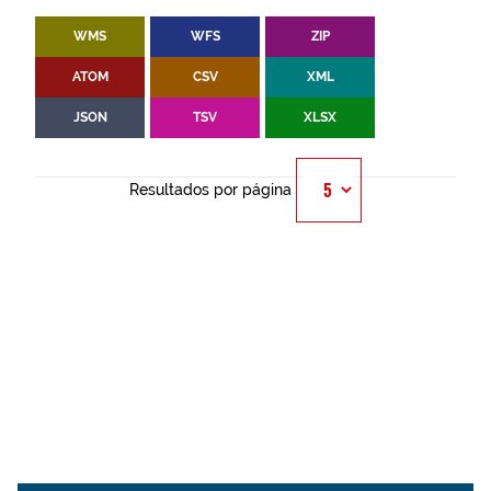
WMS
WFS
ZIP
ATOM
CSV
XML
JSON
TSV
XLSX
Resultados por página