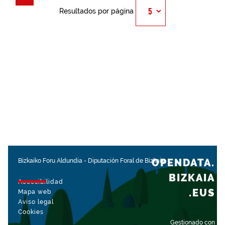
Resultados por página
OPENDATA.
Bizkaiko Foru Aldundia
-
Diputación Foral de Bizkaia
BIZKAIA
Accesibilidad
.EUS
Mapa web
Aviso legal
Cookies
Gestionado con