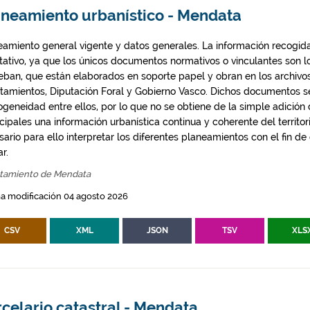
aneamiento urbanístico - Mendata
eamiento general vigente y datos generales. La información recogida
ntativo, ya que los únicos documentos normativos o vinculantes son 
eban, que están elaborados en soporte papel y obran en los archivo
tamientos, Diputación Foral y Gobierno Vasco. Dichos documentos s
geneidad entre ellos, por lo que no se obtiene de la simple adición
ipales una información urbanística continua y coherente del territor
ario para ello interpretar los diferentes planeamientos con el fin de
ar.
tamiento de Mendata
a modificación 04 agosto 2026
CSV
XML
JSON
TSV
XLS
celario catastral - Mendata