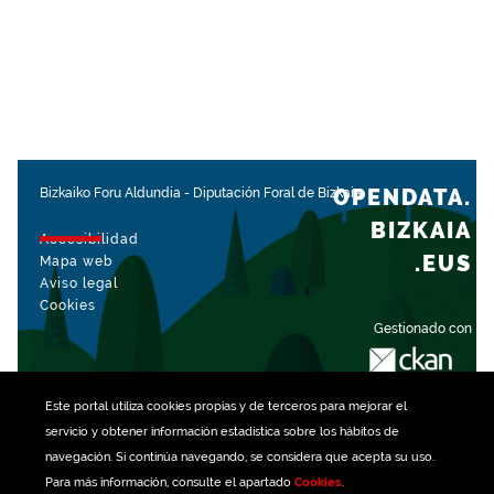
OPENDATA.
Bizkaiko Foru Aldundia
-
Diputación Foral de Bizkaia
BIZKAIA
Accesibilidad
.EUS
Mapa web
Aviso legal
Cookies
Gestionado con
Este portal utiliza
cookies
propias y de terceros para mejorar el
servicio y obtener información estadística sobre los hábitos de
navegación. Si continúa navegando, se considera que acepta su uso.
Para más información, consulte el apartado
Cookies
.