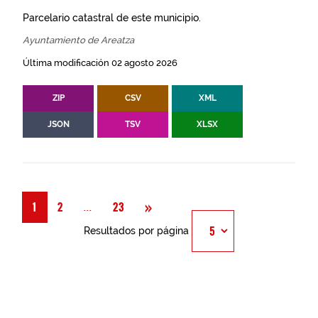
Parcelario catastral de este municipio.
Ayuntamiento de Areatza
Última modificación 02 agosto 2026
ZIP
CSV
XML
JSON
TSV
XLSX
Siguiente
»
Página
...
1
2
23
Resultados por página