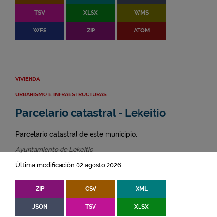
TSV
XLSX
WMS
WFS
ZIP
ATOM
VIVIENDA
URBANISMO E INFRAESTRUCTURAS
Parcelario catastral - Lekeitio
Parcelario catastral de este municipio.
Ayuntamiento de Lekeitio
Última modificación 02 agosto 2026
ZIP
CSV
XML
JSON
TSV
XLSX